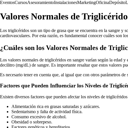
Eventos
Cursos
Asesoramiento
Instalaciones
Marketing
Oficina
Depósito
L
Valores Normales de Triglicérido
Los triglicéridos son un tipo de grasa que se encuentra en la sangre y 
cardiovasculares. Por esta razón, es fundamental conocer cuáles son los
¿Cuáles son los Valores Normales de Trigli
Los valores normales de triglicéridos en sangre varían según la edad y 
decilitro (mg/dL) de sangre. Es importante resaltar que estos valores pu
Es necesario tener en cuenta que, al igual que con otros parámetros de s
Factores que Pueden Influenciar los Niveles de Triglicé
Existen diversos factores que pueden afectar los niveles de triglicérid
Alimentación rica en grasas saturadas y azúcares.
Sedentarismo y falta de actividad física.
Consumo excesivo de alcohol.
Obesidad o sobrepeso.
Factores genéticos y hereditarios.