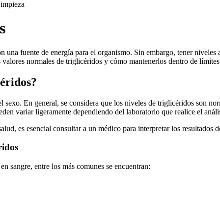
impieza
s
son una fuente de energía para el organismo. Sin embargo, tener niveles 
 valores normales de triglicéridos y cómo mantenerlos dentro de límites
céridos?
el sexo. En general, se considera que los niveles de triglicéridos son 
eden variar ligeramente dependiendo del laboratorio que realice el anális
alud, es esencial consultar a un médico para interpretar los resultados 
ridos
os en sangre, entre los más comunes se encuentran: