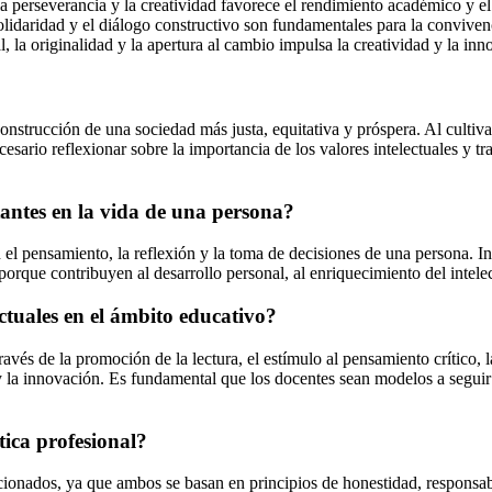
la perseverancia y la creatividad favorece el rendimiento académico y el
olidaridad y el diálogo constructivo son fundamentales para la convivenci
, la originalidad y la apertura al cambio impulsa la creatividad y la in
 construcción de una sociedad más justa, equitativa y próspera. Al cultiv
ecesario reflexionar sobre la importancia de los valores intelectuales y 
tantes en la vida de una persona?
el pensamiento, la reflexión y la toma de decisiones de una persona. Incl
rque contribuyen al desarrollo personal, al enriquecimiento del intelect
ctuales en el ámbito educativo?
avés de la promoción de la lectura, el estímulo al pensamiento crítico, 
d y la innovación. Es fundamental que los docentes sean modelos a segui
ética profesional?
acionados, ya que ambos se basan en principios de honestidad, responsabi