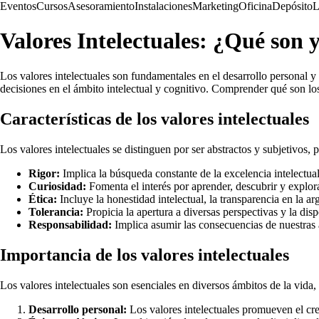
Eventos
Cursos
Asesoramiento
Instalaciones
Marketing
Oficina
Depósito
L
Valores Intelectuales: ¿Qué son 
Los valores intelectuales son fundamentales en el desarrollo personal 
decisiones en el ámbito intelectual y cognitivo. Comprender qué son los
Características de los valores intelectuales
Los valores intelectuales se distinguen por ser abstractos y subjetivos,
Rigor:
Implica la búsqueda constante de la excelencia intelectual
Curiosidad:
Fomenta el interés por aprender, descubrir y explor
Ética:
Incluye la honestidad intelectual, la transparencia en la a
Tolerancia:
Propicia la apertura a diversas perspectivas y la disp
Responsabilidad:
Implica asumir las consecuencias de nuestras 
Importancia de los valores intelectuales
Los valores intelectuales son esenciales en diversos ámbitos de la vida
Desarrollo personal:
Los valores intelectuales promueven el cr