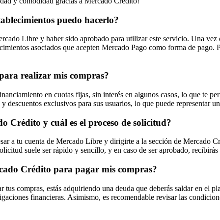
ilidad y comodidad gracias a Mercado Crédito!
ablecimientos puedo hacerlo?
cado Libre y haber sido aprobado para utilizar este servicio. Una vez
lecimientos asociados que acepten Mercado Pago como forma de pago. Pu
 para realizar mis compras?
nanciamiento en cuotas fijas, sin interés en algunos casos, lo que te pe
descuentos exclusivos para sus usuarios, lo que puede representar un 
 Crédito y cuál es el proceso de solicitud?
resar a tu cuenta de Mercado Libre y dirigirte a la sección de Mercado Cr
solicitud suele ser rápido y sencillo, y en caso de ser aprobado, recibirás
rcado Crédito para pagar mis compras?
r tus compras, estás adquiriendo una deuda que deberás saldar en el pla
ligaciones financieras. Asimismo, es recomendable revisar las condicio