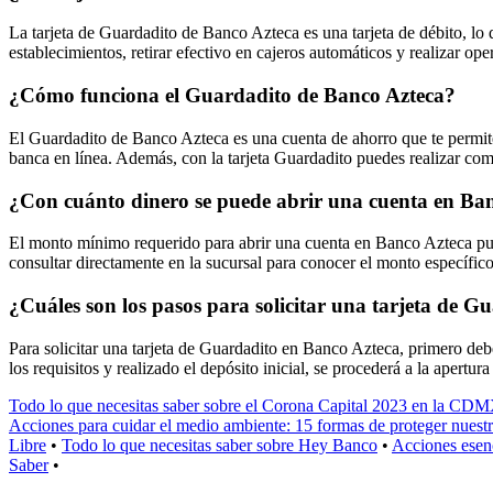
La tarjeta de Guardadito de Banco Azteca es una tarjeta de débito, lo q
establecimientos, retirar efectivo en cajeros automáticos y realizar ope
¿Cómo funciona el Guardadito de Banco Azteca?
El Guardadito de Banco Azteca es una cuenta de ahorro que te permite r
banca en línea. Además, con la tarjeta Guardadito puedes realizar com
¿Con cuánto dinero se puede abrir una cuenta en Ba
El monto mínimo requerido para abrir una cuenta en Banco Azteca puede
consultar directamente en la sucursal para conocer el monto específico
¿Cuáles son los pasos para solicitar una tarjeta de 
Para solicitar una tarjeta de Guardadito en Banco Azteca, primero deb
los requisitos y realizado el depósito inicial, se procederá a la apertur
Todo lo que necesitas saber sobre el Corona Capital 2023 en la CD
Acciones para cuidar el medio ambiente: 15 formas de proteger nuestr
Libre
•
Todo lo que necesitas saber sobre Hey Banco
•
Acciones esenc
Saber
•