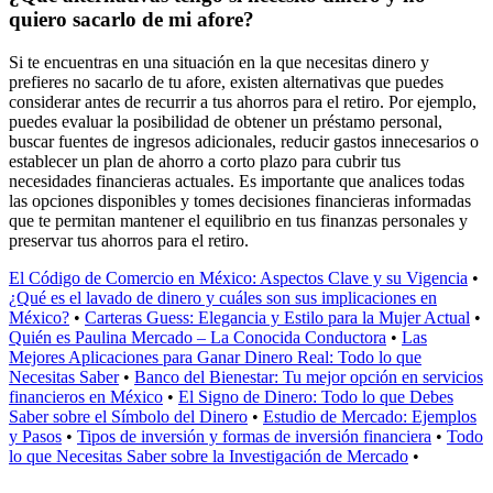
quiero sacarlo de mi afore?
Si te encuentras en una situación en la que necesitas dinero y
prefieres no sacarlo de tu afore, existen alternativas que puedes
considerar antes de recurrir a tus ahorros para el retiro. Por ejemplo,
puedes evaluar la posibilidad de obtener un préstamo personal,
buscar fuentes de ingresos adicionales, reducir gastos innecesarios o
establecer un plan de ahorro a corto plazo para cubrir tus
necesidades financieras actuales. Es importante que analices todas
las opciones disponibles y tomes decisiones financieras informadas
que te permitan mantener el equilibrio en tus finanzas personales y
preservar tus ahorros para el retiro.
El Código de Comercio en México: Aspectos Clave y su Vigencia
•
¿Qué es el lavado de dinero y cuáles son sus implicaciones en
México?
•
Carteras Guess: Elegancia y Estilo para la Mujer Actual
•
Quién es Paulina Mercado – La Conocida Conductora
•
Las
Mejores Aplicaciones para Ganar Dinero Real: Todo lo que
Necesitas Saber
•
Banco del Bienestar: Tu mejor opción en servicios
financieros en México
•
El Signo de Dinero: Todo lo que Debes
Saber sobre el Símbolo del Dinero
•
Estudio de Mercado: Ejemplos
y Pasos
•
Tipos de inversión y formas de inversión financiera
•
Todo
lo que Necesitas Saber sobre la Investigación de Mercado
•