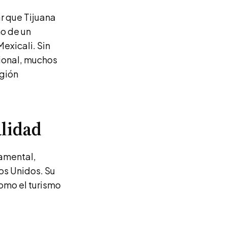
r que Tijuana
no de un
exicali. Sin
ional, muchos
egión
alidad
namental,
os Unidos. Su
como el turismo