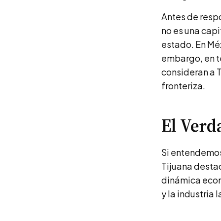
Antes de resp
no es una capi
estado. En Méx
embargo, en t
consideran a T
fronteriza.
El Verd
Si entendemos
Tijuana destac
dinámica econo
y la industria