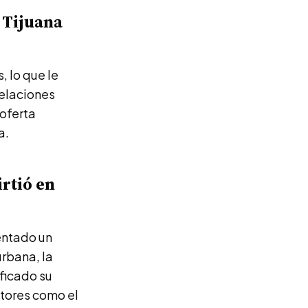
 Tijuana
, lo que le
relaciones
 oferta
a.
rtió en
entado un
urbana, la
ificado su
ctores como el