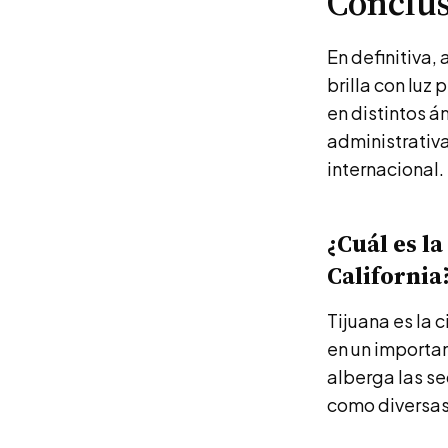
Conclu
En definitiva, 
brilla con luz
en distintos á
administrativa
internacional.
¿Cuál es l
California
Tijuana es la 
en un importan
alberga las se
como diversas