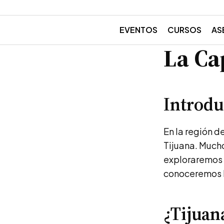
EVENTOS
CURSOS
AS
La Ca
Introdu
En la región d
Tijuana. Mucho
exploraremos l
conoceremos la
¿Tijuan