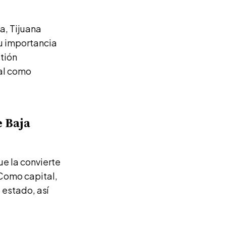
ia, Tijuana
su importancia
stión
nal como
e Baja
ue la convierte
 Como capital,
 estado, así