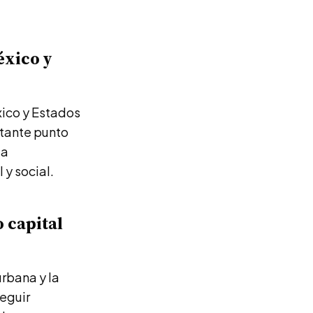
éxico y
xico y Estados
rtante punto
la
 y social.
 capital
urbana y la
eguir