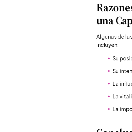
Razones
una Cap
Algunas de las
incluyen:
Su posi
Su inte
La influ
La vita
La impo