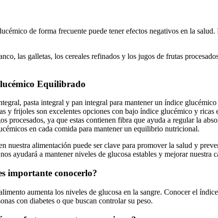
glucémico de forma frecuente puede tener efectos negativos en la salud
co, las galletas, los cereales refinados y los jugos de frutas procesad
lucémico Equilibrado
integral, pasta integral y pan integral para mantener un índice glucémico
s y frijoles son excelentes opciones con bajo índice glucémico y ricas 
ugos procesados, ya que estas contienen fibra que ayuda a regular la abs
ucémicos en cada comida para mantener un equilibrio nutricional.
n nuestra alimentación puede ser clave para promover la salud y preve
 nos ayudará a mantener niveles de glucosa estables y mejorar nuestra c
 es importante conocerlo?
alimento aumenta los niveles de glucosa en la sangre. Conocer el índic
rsonas con diabetes o que buscan controlar su peso.