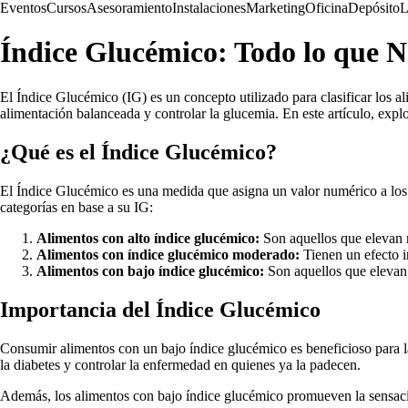
Eventos
Cursos
Asesoramiento
Instalaciones
Marketing
Oficina
Depósito
L
Índice Glucémico: Todo lo que N
El Índice Glucémico (IG) es un concepto utilizado para clasificar los 
alimentación balanceada y controlar la glucemia. En este artículo, explo
¿Qué es el Índice Glucémico?
El Índice Glucémico es una medida que asigna un valor numérico a los a
categorías en base a su IG:
Alimentos con alto índice glucémico:
Son aquellos que elevan r
Alimentos con índice glucémico moderado:
Tienen un efecto i
Alimentos con bajo índice glucémico:
Son aquellos que elevan l
Importancia del Índice Glucémico
Consumir alimentos con un bajo índice glucémico es beneficioso para la
la diabetes y controlar la enfermedad en quienes ya la padecen.
Además, los alimentos con bajo índice glucémico promueven la sensaci