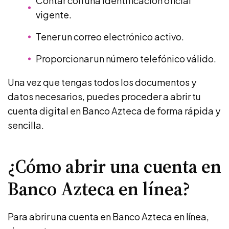
Contar con una identificación oficial
vigente.
Tener un correo electrónico activo.
Proporcionar un número telefónico válido.
Una vez que tengas todos los documentos y
datos necesarios, puedes proceder a abrir tu
cuenta digital en Banco Azteca de forma rápida y
sencilla.
¿Cómo abrir una cuenta en
Banco Azteca en línea?
Para abrir una cuenta en Banco Azteca en línea,