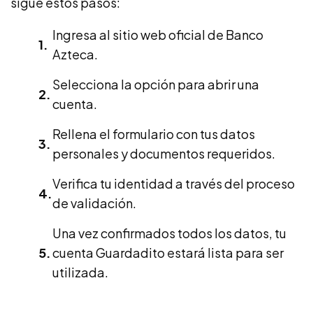
sigue estos pasos:
Ingresa al sitio web oficial de Banco
Azteca.
Selecciona la opción para abrir una
cuenta.
Rellena el formulario con tus datos
personales y documentos requeridos.
Verifica tu identidad a través del proceso
de validación.
Una vez confirmados todos los datos, tu
cuenta Guardadito estará lista para ser
utilizada.