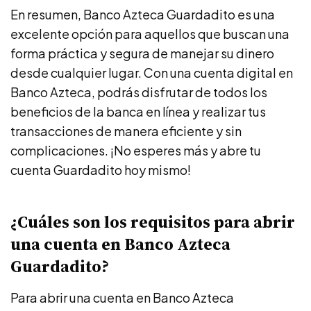
En resumen, Banco Azteca Guardadito es una
excelente opción para aquellos que buscan una
forma práctica y segura de manejar su dinero
desde cualquier lugar. Con una cuenta digital en
Banco Azteca, podrás disfrutar de todos los
beneficios de la banca en línea y realizar tus
transacciones de manera eficiente y sin
complicaciones. ¡No esperes más y abre tu
cuenta Guardadito hoy mismo!
¿Cuáles son los requisitos para abrir
una cuenta en Banco Azteca
Guardadito?
Para abrir una cuenta en Banco Azteca