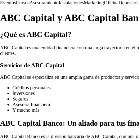
Eventos
Cursos
Asesoramiento
Instalaciones
Marketing
Oficina
Depósito
L
ABC Capital y ABC Capital Banco
¿Qué es ABC Capital?
ABC Capital es una entidad financiera con una larga trayectoria en el m
clientes.
Servicios de ABC Capital
ABC Capital se especializa en una amplia gama de productos y servicios
Créditos personales
Inversiones
Seguros
Asesoría financiera
Y mucho más
ABC Capital Banco: Un aliado para tus fin
ABC Capital Banco es la división bancaria de ABC Capital, con una ofe